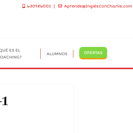
630986002
Aprende@InglésConCharlie.com
QUÉ ES EL
OFERTAS
ALUMNOS
OACHING?
-1