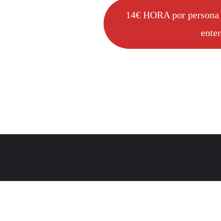
14€ HORA por persona (
enter
Copyright ©2026 INGLÉS EN