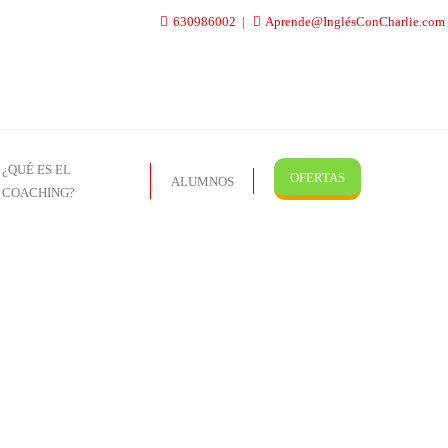
630986002
Aprende@InglésConCharlie.com
¿QUÉ ES EL
OFERTAS
ALUMNOS
COACHING?