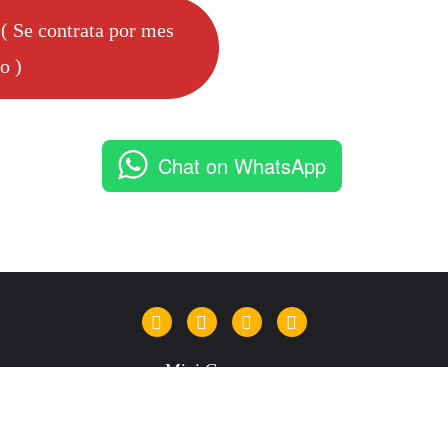
 Se contrata por mes
o )
Chat on WhatsApp
Mini Grammar
 BILBAO . All rights reserved.
Powered by
WordPress
&