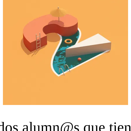
 dos alumn@s que tien