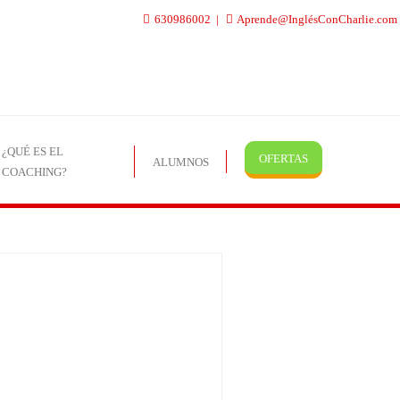
630986002
Aprende@InglésConCharlie.com
¿QUÉ ES EL
OFERTAS
ALUMNOS
COACHING?